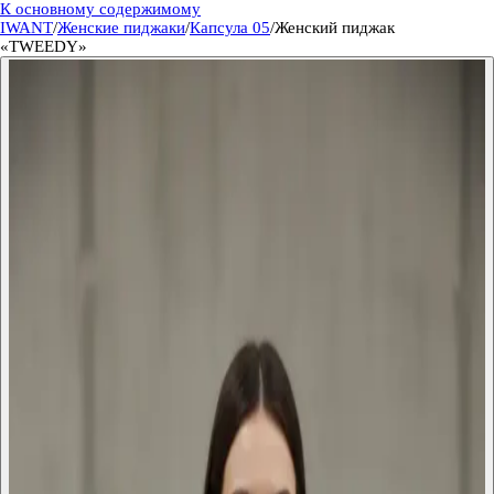
К основному содержимому
IWANT
/
Женские пиджаки
/
Капсула 05
/
Женский пиджак
«TWEEDY»