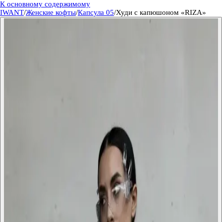
К основному содержимому
IWANT
/
Женские кофты
/
Капсула 05
/
Худи c капюшоном «RIZA»