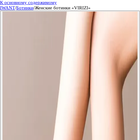
К основному содержимому
IWANT
/
Ботинки
/
Женские ботинки «VIRIZI»