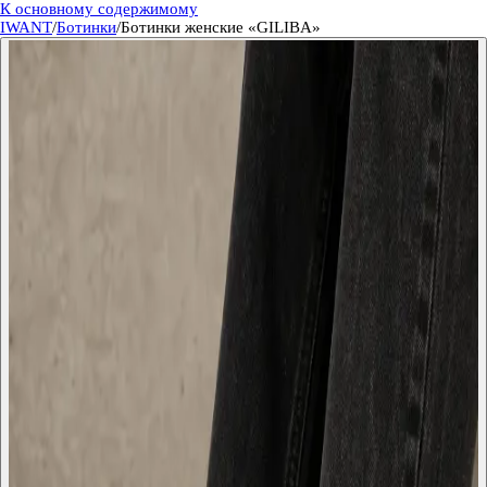
К основному содержимому
IWANT
/
Ботинки
/
Ботинки женские «GILIBA»