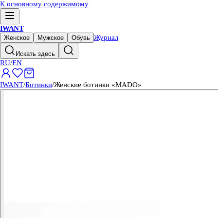
К основному содержимому
IWANT
Журнал
Женское
Мужское
Обувь
Искать здесь
RU
/
EN
IWANT
/
Ботинки
/
Женские ботинки «MADO»