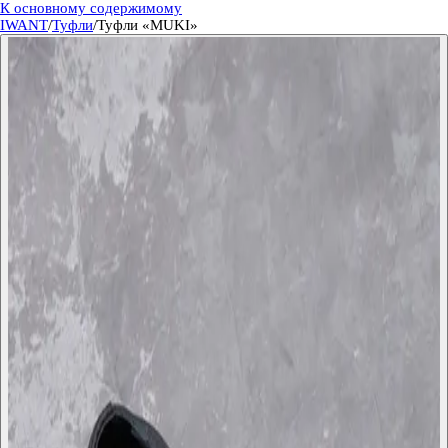
К основному содержимому
IWANT
/
Туфли
/
Туфли «MUKI»