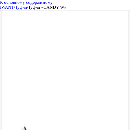
К основному содержимому
IWANT
/
Туфли
/
Туфли «CANDY W»