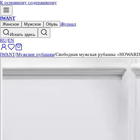
К основному содержимому
IWANT
Журнал
Женское
Мужское
Обувь
Искать здесь
RU
/
EN
IWANT
/
Мужские рубашки
/
Свободная мужская рубашка «HOWARD