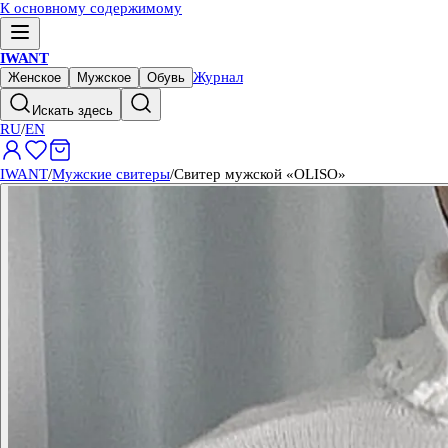
К основному содержимому
IWANT
Журнал
Женское
Мужское
Обувь
Искать здесь
RU
/
EN
IWANT
/
Мужские свитеры
/
Свитер мужской «OLISO»