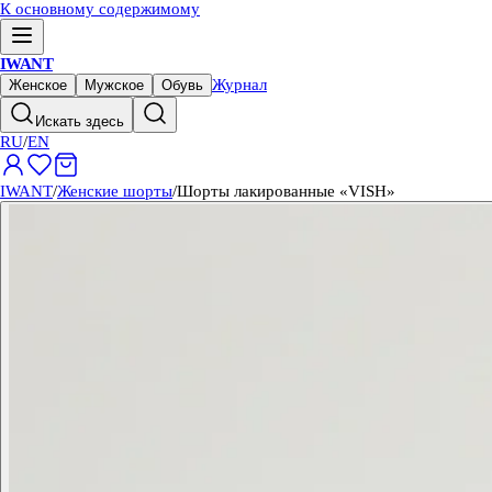
К основному содержимому
IWANT
Журнал
Женское
Мужское
Обувь
Искать здесь
RU
/
EN
IWANT
/
Женские шорты
/
Шорты лакированные «VISH»