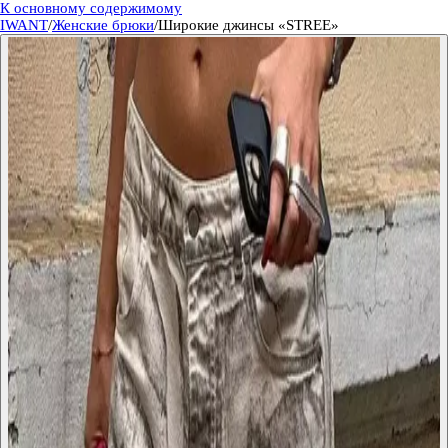
К основному содержимому
IWANT
/
Женские брюки
/
Широкие джинсы «STREE»