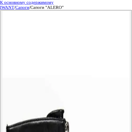
К основному содержимому
IWANT
/
Сапоги
/
Сапоги "ALERO"