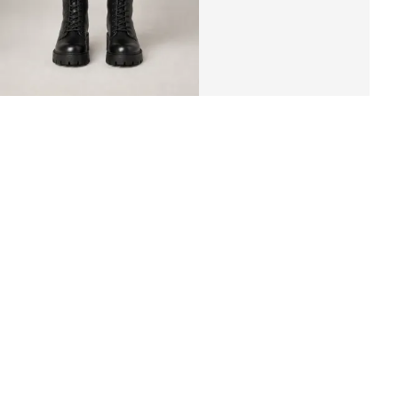
сапоги на шнуровке «ARY»
4 110 ₽
3 290 ₽