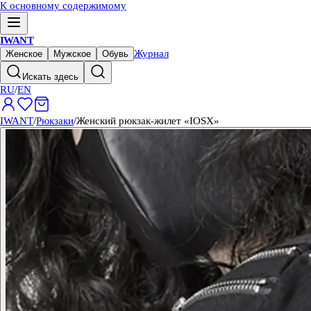
К основному содержимому
IWANT
Журнал
Женское
Мужское
Обувь
Искать здесь
RU
/
EN
IWANT
/
Рюкзаки
/
Женский рюкзак-жилет «IOSX»