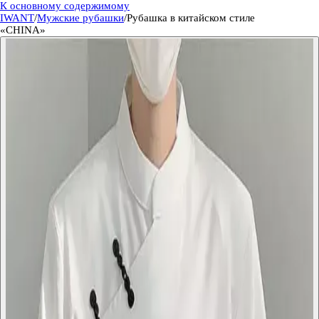
К основному содержимому
IWANT
/
Мужские рубашки
/
Рубашка в китайском стиле
«CHINA»