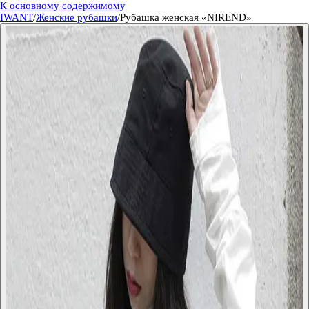
К основному содержимому
IWANT
/
Женские рубашки
/
Рубашка женская «NIREND»