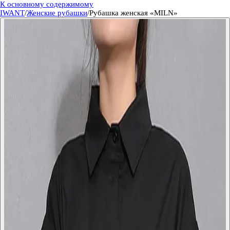
К основному содержимому
IWANT
/
Женские рубашки
/
Рубашка женская «MILN»