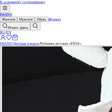
К основному содержимому
IWANT
Журнал
Женское
Мужское
Обувь
Искать здесь
RU
/
EN
IWANT
/
Детская одежда
/
Рубашка детская «FIDA»