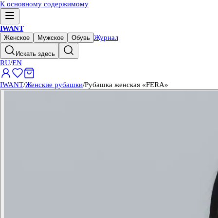
К основному содержимому
IWANT
Журнал
Женское
Мужское
Обувь
Искать здесь
RU
/
EN
IWANT
/
Женские рубашки
/
Рубашка женская «FERA»