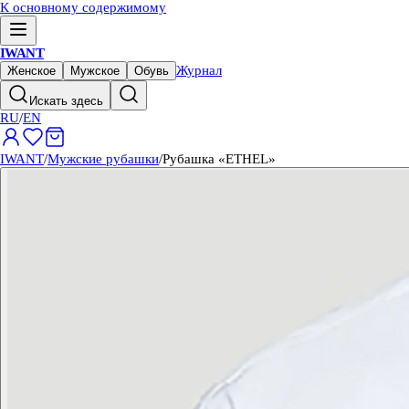
К основному содержимому
IWANT
Журнал
Женское
Мужское
Обувь
Искать здесь
RU
/
EN
IWANT
/
Мужские рубашки
/
Рубашка «ETHEL»