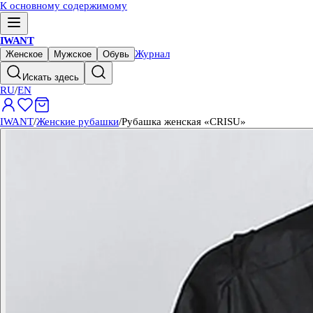
К основному содержимому
IWANT
Журнал
Женское
Мужское
Обувь
Искать здесь
RU
/
EN
IWANT
/
Женские рубашки
/
Рубашка женская «CRISU»