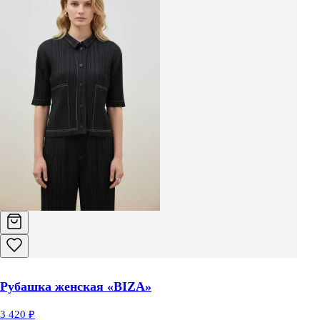
Топ с высоким горлом «LIZI»
3 420 ₽
2 740 ₽