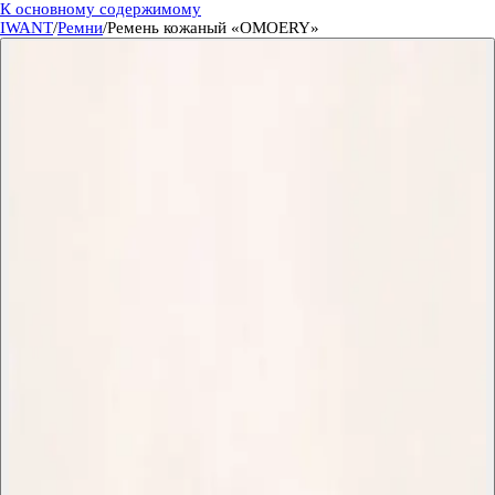
К основному содержимому
IWANT
/
Ремни
/
Ремень кожаный «OMOERY»