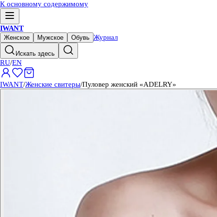
К основному содержимому
IWANT
Журнал
Женское
Мужское
Обувь
Искать здесь
RU
/
EN
IWANT
/
Женские свитеры
/
Пуловер женский «ADELRY»