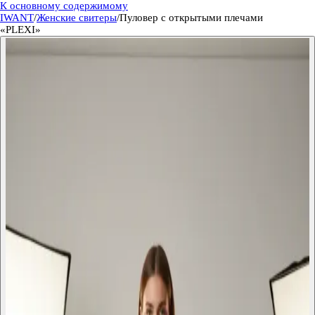
К основному содержимому
IWANT
/
Женские свитеры
/
Пуловер с открытыми плечами
«PLEXI»