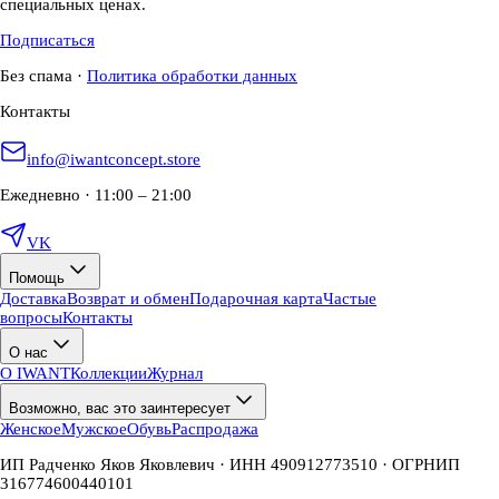
специальных ценах.
Подписаться
Без спама
·
Политика обработки данных
Контакты
info@iwantconcept.store
Ежедневно · 11:00 – 21:00
VK
Помощь
Доставка
Возврат и обмен
Подарочная карта
Частые
вопросы
Контакты
О нас
О IWANT
Коллекции
Журнал
Возможно, вас это заинтересует
Женское
Мужское
Обувь
Распродажа
ИП Радченко Яков Яковлевич · ИНН 490912773510 · ОГРНИП
316774600440101