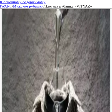
К основному содержимому
IWANT
/
Мужские рубашки
/
Плотная рубашка «VITYAZ»