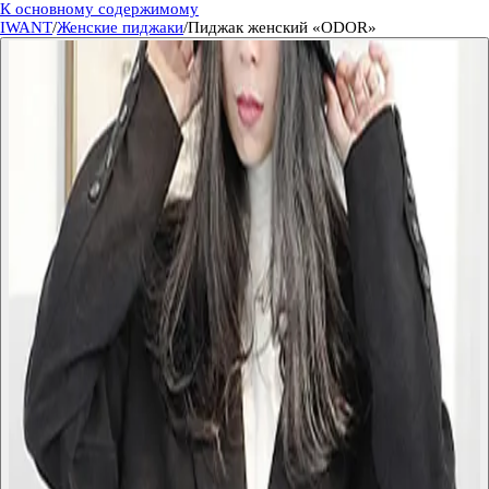
К основному содержимому
IWANT
/
Женские пиджаки
/
Пиджак женский «ODOR»