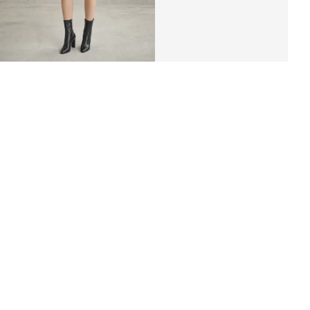
Платье жилет «ERT»
8 300 ₽
5 700 ₽