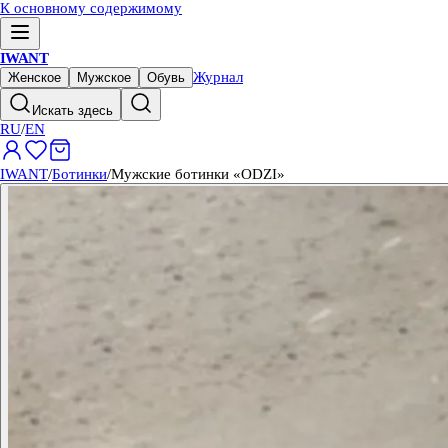
К основному содержимому
IWANT
Журнал
Женское
Мужское
Обувь
Искать здесь
RU
/
EN
IWANT
/
Ботинки
/
Мужские ботинки «ODZI»