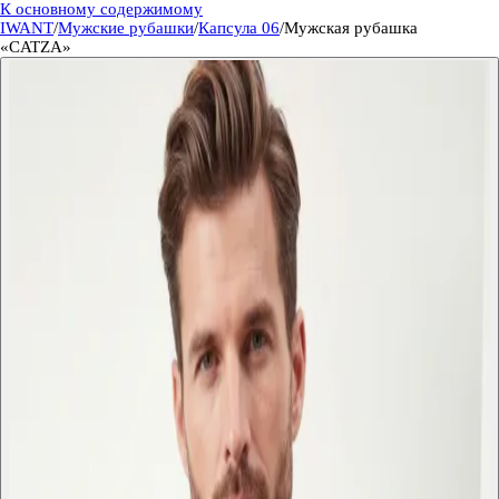
К основному содержимому
IWANT
/
Мужские рубашки
/
Капсула 06
/
Мужская рубашка
«CATZA»