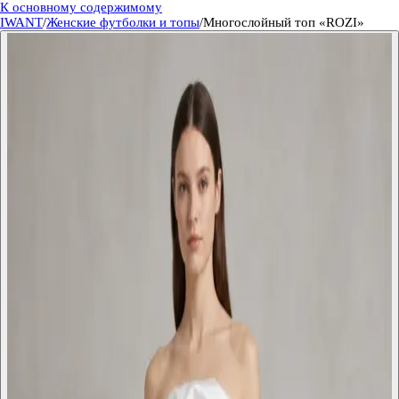
К основному содержимому
IWANT
/
Женские футболки и топы
/
Многослойный топ «ROZI»