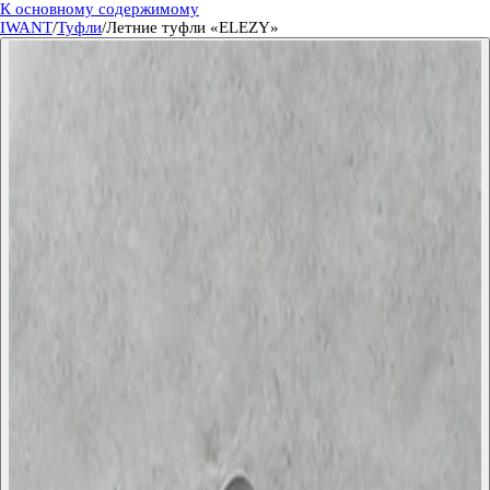
К основному содержимому
IWANT
/
Туфли
/
Летние туфли «ELEZY»