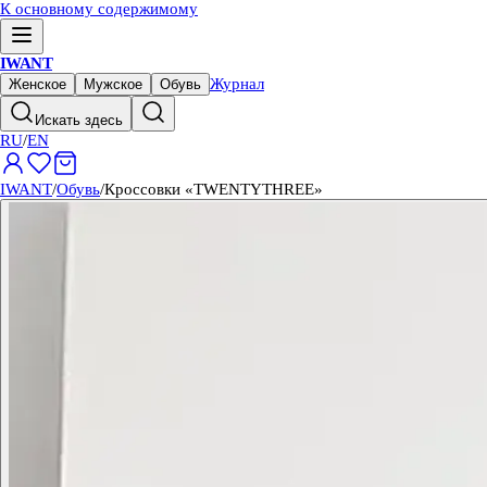
К основному содержимому
IWANT
Журнал
Женское
Мужское
Обувь
Искать здесь
RU
/
EN
IWANT
/
Обувь
/
Кроссовки «TWENTYTHREE»