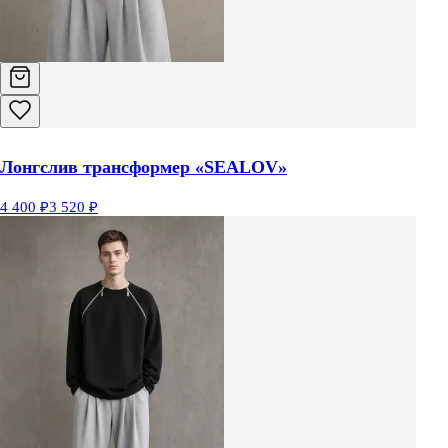
Лонгслив трансформер «SEALOV»
4 400 ₽
3 520 ₽