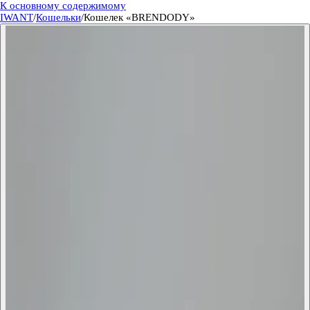
К основному содержимому
IWANT
/
Кошельки
/
Кошелек «BRENDODY»