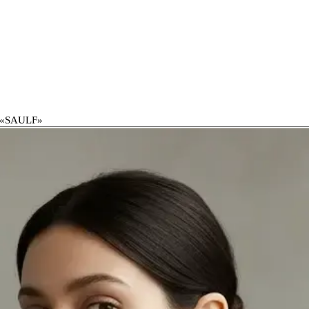
 «SAULF»