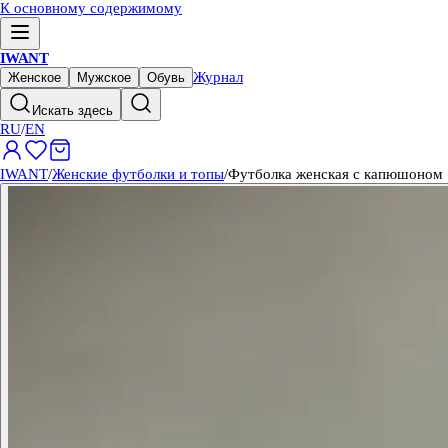
К основному содержимому
IWANT
Журнал
Женское
Мужское
Обувь
Искать здесь
RU
/
EN
IWANT
/
Женские футболки и топы
/
Футболка женская с капюшоном