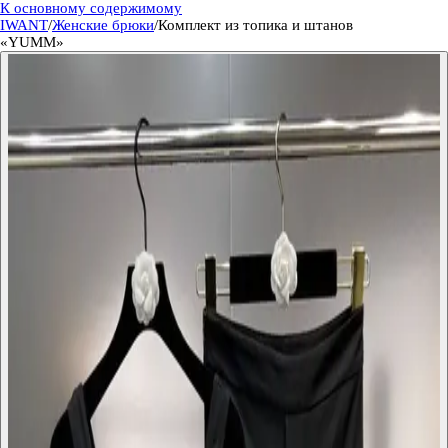
К основному содержимому
IWANT
/
Женские брюки
/
Комплект из топика и штанов
«YUMM»