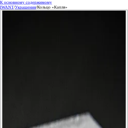
К основному содержимому
IWANT
/
Украшения
/
Кольцо «Капля»