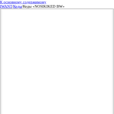
К основному содержимому
IWANT
/
Кеды
/
Кеды «NOSIKIKED BW»