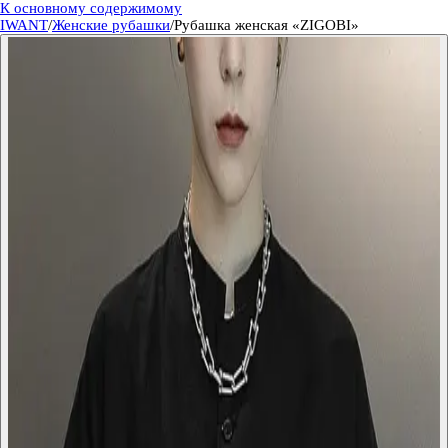
К основному содержимому
IWANT
/
Женские рубашки
/
Рубашка женская «ZIGOBI»