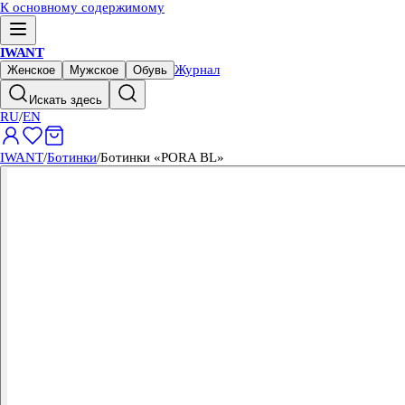
К основному содержимому
IWANT
Журнал
Женское
Мужское
Обувь
Искать здесь
RU
/
EN
IWANT
/
Ботинки
/
Ботинки «PORA BL»