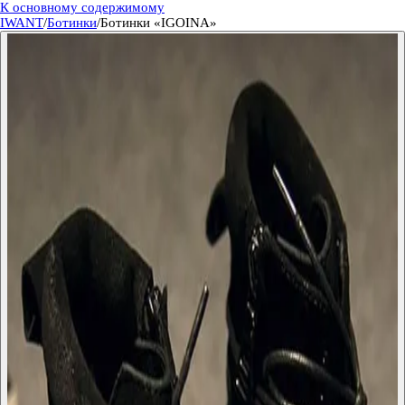
К основному содержимому
IWANT
/
Ботинки
/
Ботинки «IGOINA»