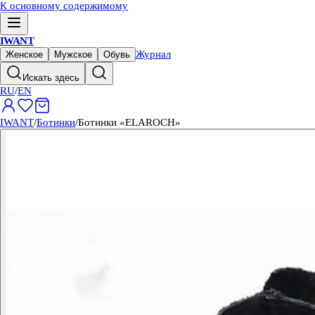
К основному содержимому
IWANT
Журнал
Женское
Мужское
Обувь
Искать здесь
RU
/
EN
IWANT
/
Ботинки
/
Ботинки «ELAROCH»