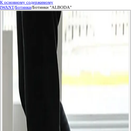
К основному содержимому
IWANT
/
Ботинки
/
Ботинки "ALBODA"