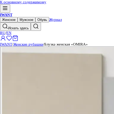
К основному содержимому
IWANT
Журнал
Женское
Мужское
Обувь
Искать здесь
RU
/
EN
IWANT
/
Женские рубашки
/
Блузка женская «OMIRA»