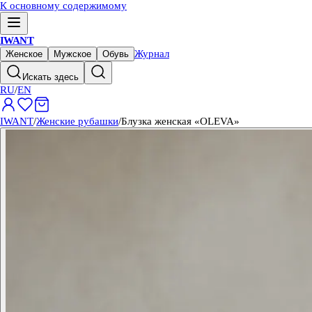
К основному содержимому
IWANT
Журнал
Женское
Мужское
Обувь
Искать здесь
RU
/
EN
IWANT
/
Женские рубашки
/
Блузка женская «OLEVA»