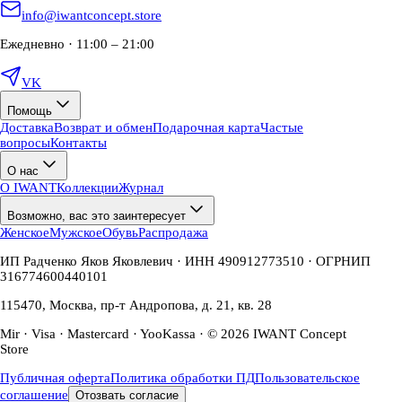
info@iwantconcept.store
Ежедневно · 11:00 – 21:00
VK
Помощь
Доставка
Возврат и обмен
Подарочная карта
Частые
вопросы
Контакты
О нас
О IWANT
Коллекции
Журнал
Возможно, вас это заинтересует
Женское
Мужское
Обувь
Распродажа
ИП Радченко Яков Яковлевич · ИНН 490912773510 · ОГРНИП
316774600440101
115470, Москва, пр-т Андропова, д. 21, кв. 28
Mir · Visa · Mastercard · YooKassa · © 2026 IWANT Concept
Store
Публичная оферта
Политика обработки ПД
Пользовательское
соглашение
Отозвать согласие