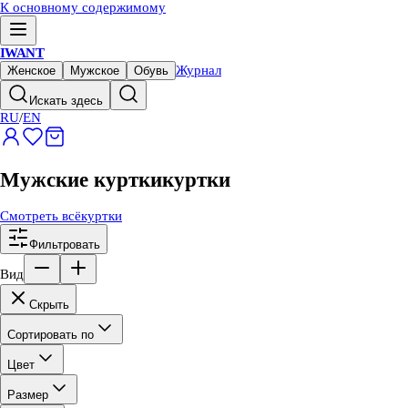
К основному содержимому
IWANT
Журнал
Женское
Мужское
Обувь
Искать здесь
RU
/
EN
Мужские куртки
куртки
Смотреть всё
куртки
Фильтровать
Вид
Скрыть
Сортировать по
Цвет
Размер