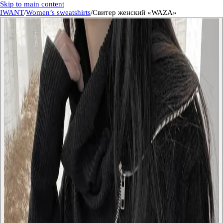
Skip to main content
IWANT
/
Women’s sweatshirts
/
Свитер женский «WAZA»