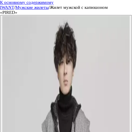
К основному содержимому
IWANT
/
Мужские жилеты
/
Жилет мужской с капюшоном
«PIRED»