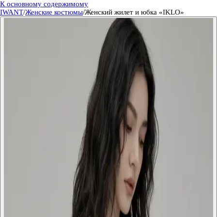
К основному содержимому
IWANT
/
Женские костюмы
/
Женский жилет и юбка «IKLO»