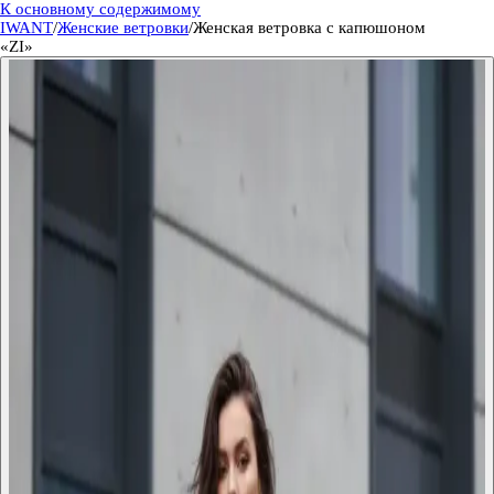
К основному содержимому
IWANT
/
Женские ветровки
/
Женская ветровка с капюшоном
«ZI»