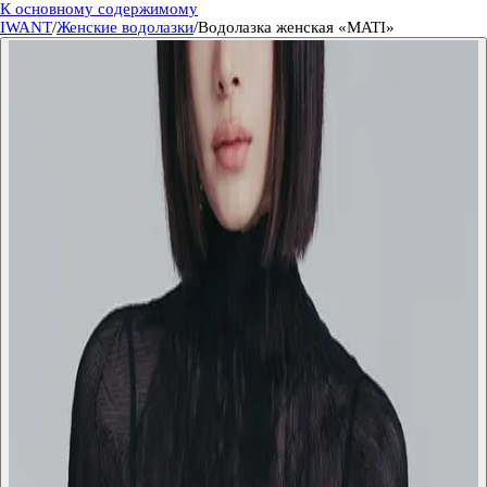
К основному содержимому
IWANT
/
Женские водолазки
/
Водолазка женская «MATI»